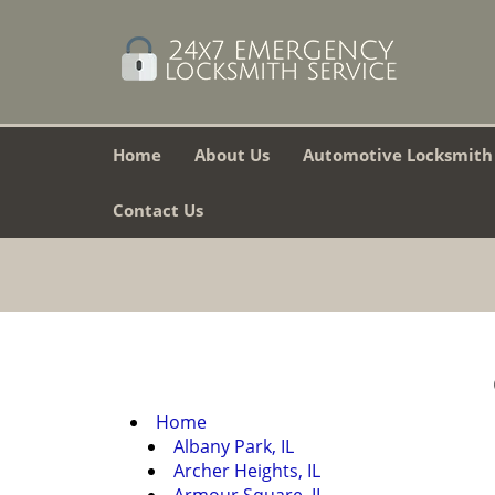
Home
About Us
Automotive Locksmith
Contact Us
Home
Albany Park, IL
Archer Heights, IL